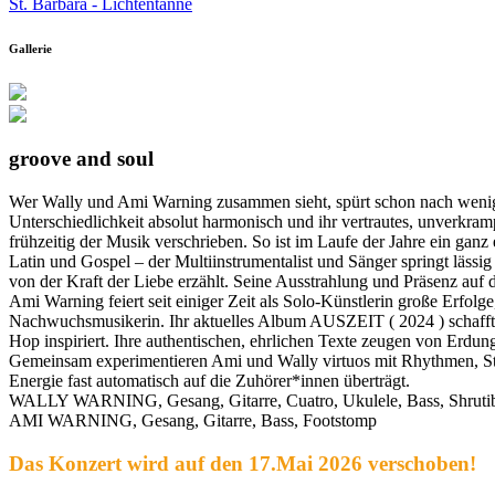
St. Barbara - Lichtentanne
Gallerie
groove and soul
Wer Wally und Ami Warning zusammen sieht, spürt schon nach wenigen
Unterschiedlichkeit absolut harmonisch und ihr vertrautes, unverkr
frühzeitig der Musik verschrieben. So ist im Laufe der Jahre ein ganz
Latin und Gospel – der Multiinstrumentalist und Sänger springt lässi
von der Kraft der Liebe erzählt. Seine Ausstrahlung und Präsenz auf
Ami Warning feiert seit einiger Zeit als Solo-Künstlerin große Erfo
Nachwuchsmusikerin. Ihr aktuelles Album AUSZEIT ( 2024 ) schaffte e
Hop inspiriert. Ihre authentischen, ehrlichen Texte zeugen von Erdun
Gemeinsam experimentieren Ami und Wally virtuos mit Rhythmen, Stim
Energie fast automatisch auf die Zuhörer*innen überträgt.
WALLY WARNING, Gesang, Gitarre, Cuatro, Ukulele, Bass, Shruti
AMI WARNING, Gesang, Gitarre, Bass, Footstomp
Das Konzert wird auf den 17.Mai 2026 verschoben!