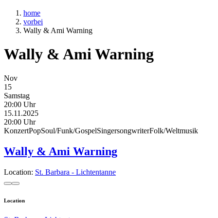
home
vorbei
Wally & Ami Warning
Wally & Ami Warning
Nov
15
Samstag
20:00 Uhr
15.11.2025
20:00 Uhr
Konzert
Pop
Soul/Funk/Gospel
Singersongwriter
Folk/Weltmusik
Wally & Ami Warning
Location:
St. Barbara - Lichtentanne
Location