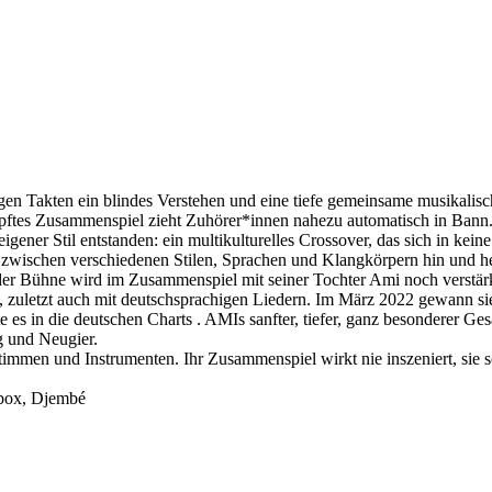
 Takten ein blindes Verstehen und eine tiefe gemeinsame musikalische
ampftes Zusammenspiel zieht Zuhörer*innen nahezu automatisch in Bann
 eigener Stil entstanden: ein multikulturelles Crossover, das sich in k
g zwischen verschiedenen Stilen, Sprachen und Klangkörpern hin und her
 der Bühne wird im Zusammenspiel mit seiner Tochter Ami noch verstärk
lge, zuletzt auch mit deutschsprachigen Liedern. Im März 2022 gewann
s in die deutschen Charts . AMIs sanfter, tiefer, ganz besonderer Ge
g und Neugier.
men und Instrumenten. Ihr Zusammenspiel wirkt nie inszeniert, sie sc
box, Djembé