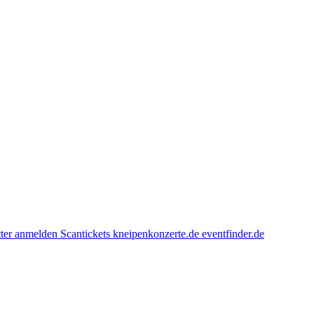
ter anmelden
Scantickets
kneipenkonzerte.de
eventfinder.de