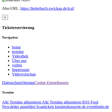
Abo-URL:
https://liederbuch-zwickau.de/ical/
×
Ticketreservierung
Navigation
home
termine
Videothek
Über uns
vorbei
Impressum
Videovorschau
Datenschutz
Sitemap
Cookie-Einstellungen
Termine
Alle Termine abbonieren
Alle Termine abbonieren
RSS Feed
Newsletter anmelden
Scantickets
kneipenkonzerte.de
eventfinder.de